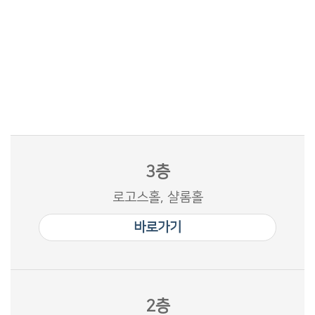
3층
로고스홀, 샬롬홀
바로가기
2층