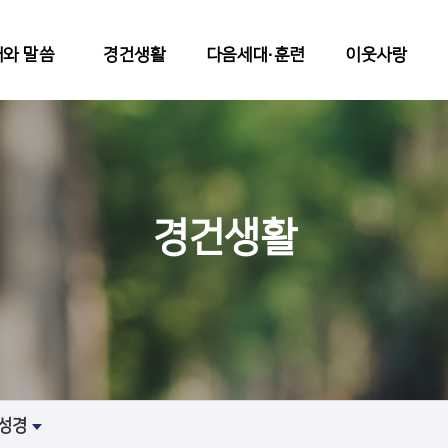
와 말씀
경건생활
다음세대∙훈련
이웃사랑
경건생활
성경