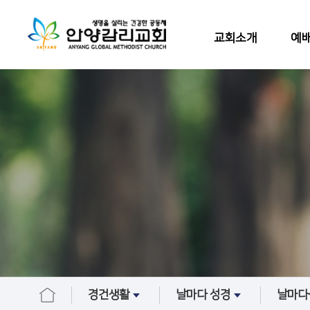
교회소개
예배
경건생활
날마다 성경
날마다