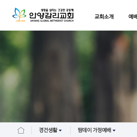
교회소개
예배
경건생활
팜데이 가정예배