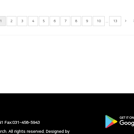
...
1
2
3
4
5
6
7
8
9
10
13
 Fax:031-458-5943
h. All rights reserved.
Designed by