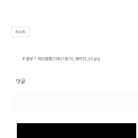
리스트
# 첨부 1.제이팜팜33호(1분기)_페이지_20.jpg
댓글