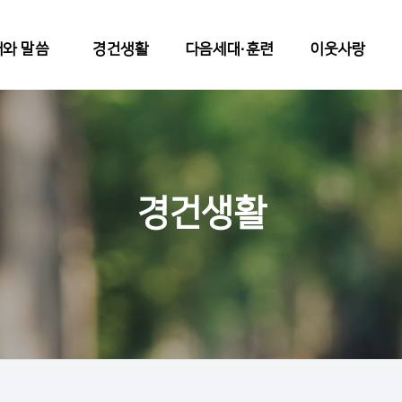
와 말씀
경건생활
다음세대∙훈련
이웃사랑
경건생활