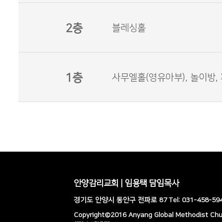
2층
블레싱홀
1층
사무엘홀(영유아부), 놀이방,
안양감리교회 | 임용택 담임목사
경기도 안양시 동안구 전파로 87 Tel: 031-458-5941
Copyright©2016 Anyang Global Methodist Churc