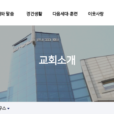
와 말씀
경건생활
다음세대∙훈련
이웃사랑
교회소개
우스