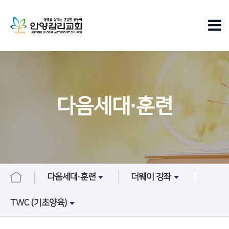
다음세대∙훈련
다음세대∙훈련
더웨이 강좌
TWC (기초양육)