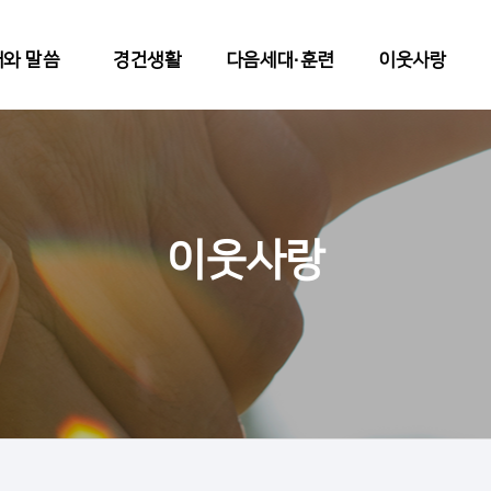
와 말씀
경건생활
다음세대∙훈련
이웃사랑
이웃사랑