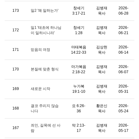
창세기
김병재
2026-
173
일2 '왜 일하는가'
3:17-21
목사
06-28
일1 '태초에 하나님
창세기
김병재
2026-
172
이 일하시니라'
1:28
목사
06-21
마태복음
김상헌
2026-
171
믿음의 여정
14:22-33
목사
06-14
마가복음
김병재
2026-
170
본질에 맞춘 형식
2:18-22
목사
06-07
누가복
김병재
2026-
169
새로운 시작
19:1-10
목사
05-31
결코 주리지 않습
요 6:26-
황은신
2026-
168
니다
36
목사
05-24
죄인, 길목에 선 사
막 2:13-
김병재
2026-
167
람
17
목사
05-17