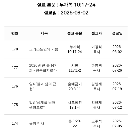
설교 본문 : 누가복 10:17-24
설교일 : 2026-08-02
번호
제목
설교 본문
설교자
설교일
누가복
이경석
2026-
178
그리스도인의 기쁨
10:17-24
목사
08-02
2026년 큰 숲 음악
시편
한영택
2026-
177
회 - 찬송할지로다
117:1-2
목사
07-26
일4 "일과 쉼의 균
출애굽기
김병재
2026-
176
형"
20:8-11
목사
07-19
일3 "생계를 넘어
사도행전
김병재
2026-
175
생명으로"
18:1-4
목사
07-12
욥 1:20-
오주석
2026-
174
욥의 감사
22
목사
07-05