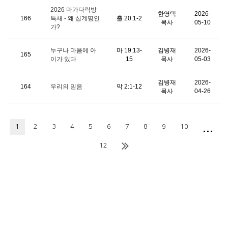
2026 마가다락방
한영택
2026-
166
특새 - 왜 십계명인
출 20:1-2
목사
05-10
가?
누구나 마음에 아
마 19:13-
김병재
2026-
165
이가 있다
15
목사
05-03
김병재
2026-
164
우리의 믿음
막 2:1-12
목사
04-26
...
1
2
3
4
5
6
7
8
9
10
12