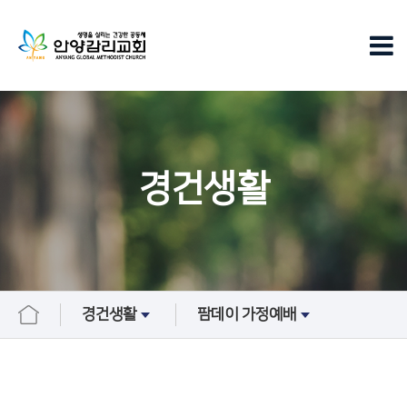
경건생활
경건생활
팜데이 가정예배